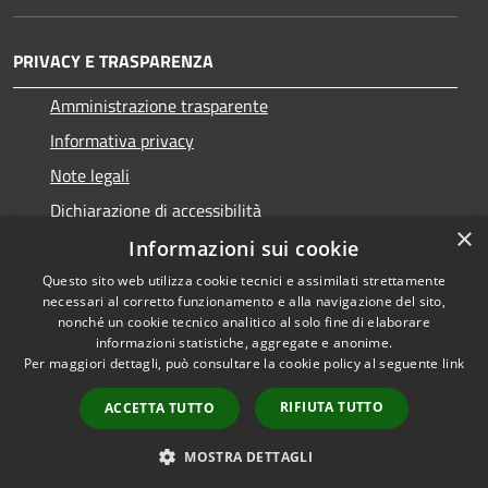
PRIVACY E TRASPARENZA
Amministrazione trasparente
Informativa privacy
Note legali
Dichiarazione di accessibilità
×
Informazioni sui cookie
Questo sito web utilizza cookie tecnici e assimilati strettamente
necessari al corretto funzionamento e alla navigazione del sito,
RSS
Copyright © 2026 • Comune di
nonché un cookie tecnico analitico al solo fine di elaborare
informazioni statistiche, aggregate e anonime.
Accessibilità
San Nicolò d'Arcidano •
Per maggiori dettagli, può consultare la cookie policy al seguente
link
Privacy
Municipium
Powered by
•
Cookie
Accesso redazione
RIFIUTA TUTTO
ACCETTA TUTTO
Mappa del sito
Intranet
MOSTRA DETTAGLI