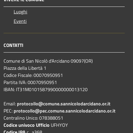
Luoghi
Eventi
CONTATTI
Comune di San Nicolò d'Arcidano 09097(OR)
Piazza della Libertà 1
Codice Fiscale: 00070950951
Partita IVA: 00070950951
IBAN: IT31M0101587990000000013120
Email:
protocollo@comune.sannicolodarcidano.or.it
PEC:
protocollo@pec.comune.sannicolodarcidano.or.it
Centralino Unico: 078388051
Codice univoco Ufficio
UFHYOY
Codice IPA
c_a368