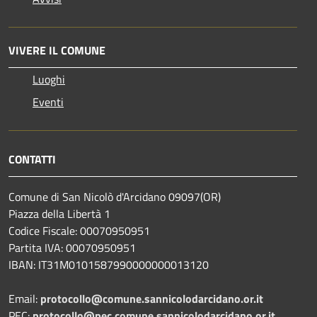
VIVERE IL COMUNE
Luoghi
Eventi
CONTATTI
Comune di San Nicolò d'Arcidano 09097(OR)
Piazza della Libertà 1
Codice Fiscale: 00070950951
Partita IVA: 00070950951
IBAN: IT31M0101587990000000013120
Email:
protocollo@comune.sannicolodarcidano.or.it
PEC:
protocollo@pec.comune.sannicolodarcidano.or.it