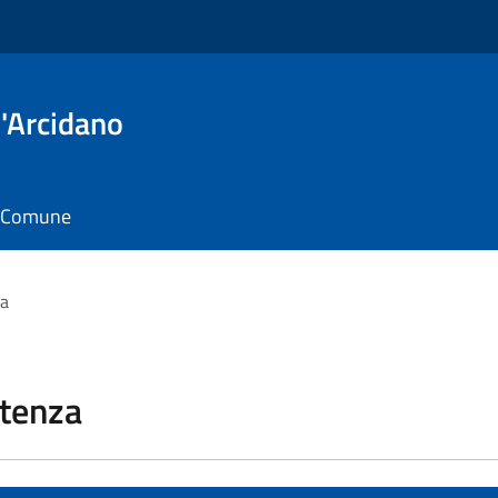
'Arcidano
il Comune
za
stenza