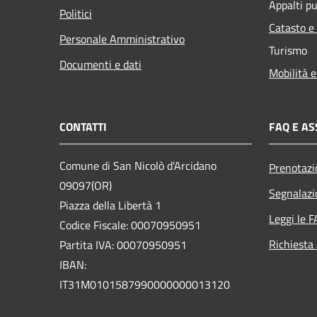
Appalti pu
Politici
Catasto e
Personale Amministrativo
Turismo
Documenti e dati
Mobilità e
CONTATTI
FAQ E AS
Comune di San Nicolò d'Arcidano
Prenotaz
09097(OR)
Segnalazi
Piazza della Libertà 1
Leggi le 
Codice Fiscale: 00070950951
Richiesta
Partita IVA: 00070950951
IBAN:
IT31M0101587990000000013120