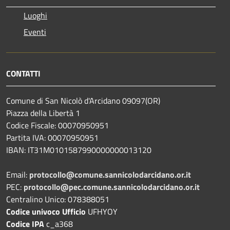
Luoghi
Eventi
CONTATTI
Comune di San Nicolò d'Arcidano 09097(OR)
Piazza della Libertà 1
Codice Fiscale: 00070950951
Partita IVA: 00070950951
IBAN: IT31M0101587990000000013120
Email:
protocollo@comune.sannicolodarcidano.or.it
PEC:
protocollo@pec.comune.sannicolodarcidano.or.it
Centralino Unico: 078388051
Codice univoco Ufficio
UFHYOY
Codice IPA
c_a368