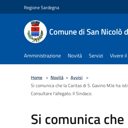
Salta al contenuto principale
Regione Sardegna
Comune di San Nicolò d
Amministrazione
Novità
Servizi
Vivere 
Home
>
Novità
>
Avvisi
>
Si comunica che la Caritas di S. Gavino M.le ha ist
Consultare l'allegato. Il Sindaco.
Si comunica che l