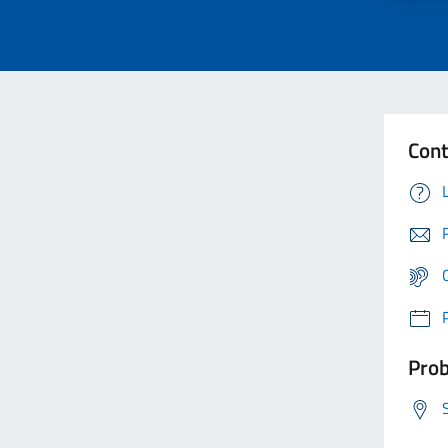
Cont
Prob