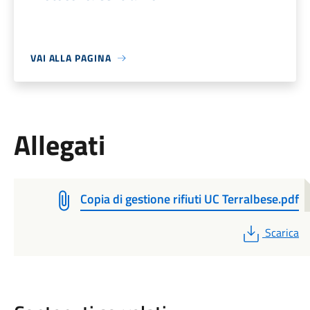
VAI ALLA PAGINA
Allegati
Copia di gestione rifiuti UC Terralbese.pdf
PDF
Scarica