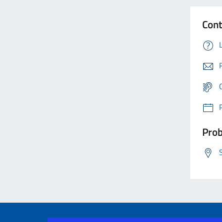
Cont
Prob