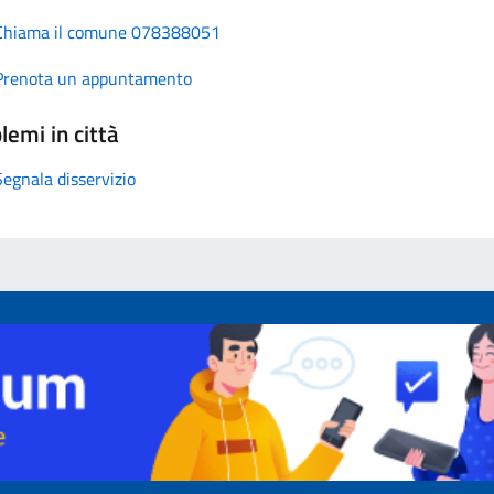
Chiama il comune 078388051
Prenota un appuntamento
lemi in città
Segnala disservizio