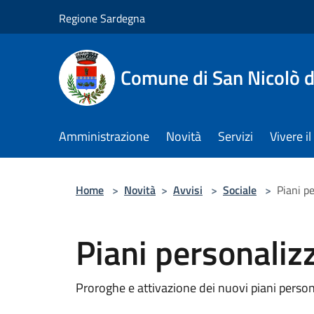
Salta al contenuto principale
Regione Sardegna
Comune di San Nicolò d
Amministrazione
Novità
Servizi
Vivere 
Home
>
Novità
>
Avvisi
>
Sociale
>
Piani p
Piani personaliz
Proroghe e attivazione dei nuovi piani person