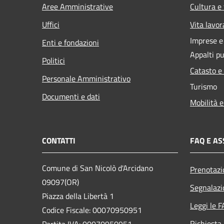
Aree Amministrative
Cultura e
Uffici
Vita lavor
Imprese 
Enti e fondazioni
Appalti pu
Politici
Catasto e
Personale Amministrativo
Turismo
Documenti e dati
Mobilità e
CONTATTI
FAQ E AS
Comune di San Nicolò d'Arcidano
Prenotaz
09097(OR)
Segnalazi
Piazza della Libertà 1
Leggi le 
Codice Fiscale: 00070950951
Richiesta
Partita IVA: 00070950951