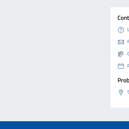
Cont
Prob